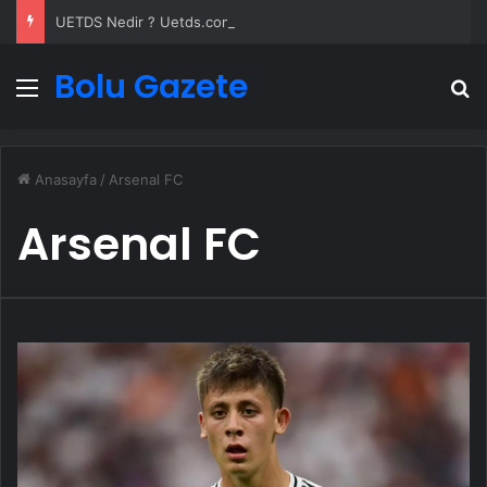
UETDS Nedir ? Uetds.com İle Akıllı Dijital Taşımacılık Yazılımı
Bolu Gazete
Menü
A
Anasayfa
/
Arsenal FC
Arsenal FC