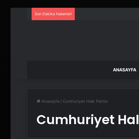
Son Dakika Haberleri
ANASAYFA
Anasayfa
/
Cumhuriyet Halk Partisi
Cumhuriyet Halk