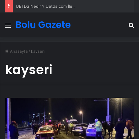
UETDS Nedir ? Uetds.com İle Akıllı Dijital Taşımacılık Yazılımı
Bolu Gazete
Menü
A
Anasayfa
/
kayseri
kayseri