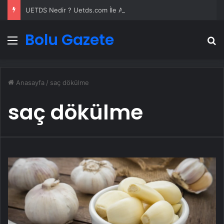
UETDS Nedir ? Uetds.com İle Akıllı Dijital Taşımacılık Yazılımı
Bolu Gazete
Menü
A
Anasayfa
/
saç dökülme
saç dökülme