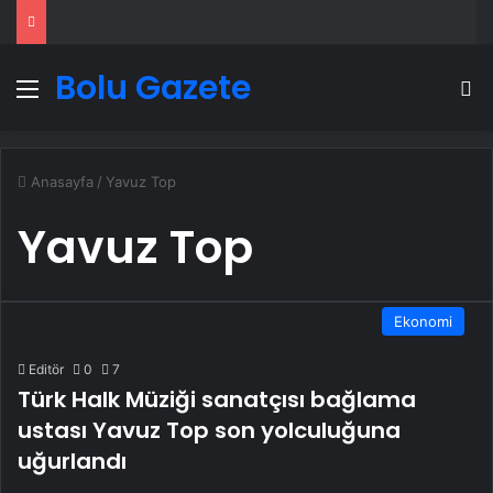
Bolu Gazete
Menü
A
Anasayfa
/
Yavuz Top
Yavuz Top
Ekonomi
Editör
0
7
Türk Halk Müziği sanatçısı bağlama
ustası Yavuz Top son yolculuğuna
uğurlandı