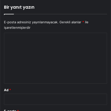
Bir yanıt yazın
E-posta adresiniz yayınlanmayacak.
Gerekli alanlar
*
ile
işaretlenmişlerdir
Y
o
r
u
m
*
Ad
*