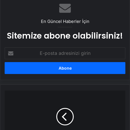
En Güncel Haberler İçin
Sitemize abone olabilirsiniz!
E-
posta
adresinizi
girin
Nazilli
Belediyesi
Yıldıztepe
Mahallesi'nde
Yol
Yapım
Çalışmalarını