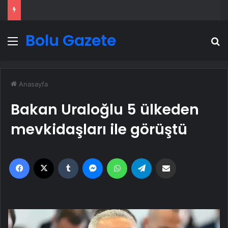
Bolu Gazete
Menü
A
Anasayfa
Bakan Uraloğlu 5 ülkeden
mevkidaşları ile görüştü
Facebook
X
Tumblr
Messenger
WhatsApp
Telegram
Email'den paylaş