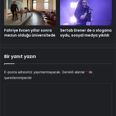
Fahriye Evcen yıllar sonra
Sertab Erener de o slogana
mezun olduğu üniversitede
uydu, sosyal medya yıkıldı
Bir yanıt yazın
E-posta adresiniz yayınlanmayacak.
Gerekli alanlar
*
ile
işaretlenmişlerdir
Y
o
r
u