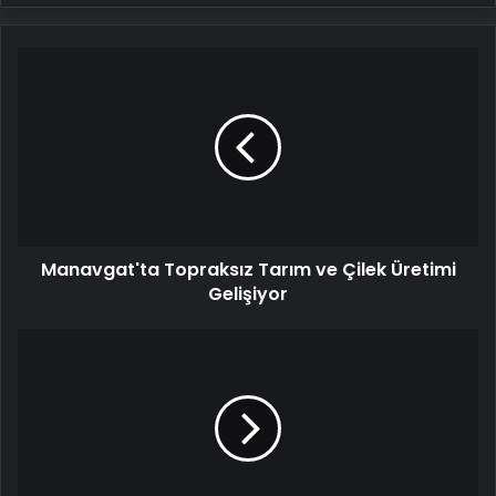
Manavgat'ta
Topraksız
Tarım
ve
Çilek
Üretimi
Gelişiyor
Manavgat'ta Topraksız Tarım ve Çilek Üretimi
Gelişiyor
Dışişleri
Bakanı
Hakan
Fidan:
PKK'nın
silah
bırakması