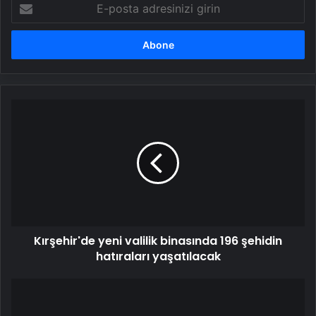
E-
posta
adresinizi
girin
Kırşehir'de
yeni
valilik
binasında
196
şehidin
hatıraları
yaşatılacak
Kırşehir'de yeni valilik binasında 196 şehidin
hatıraları yaşatılacak
Hrant
Dink'in
18.