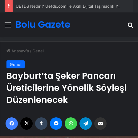
UETDS Nedir ? Uetds.com İle Akıllı Dijital Taşımacılık Yazılımı
Bolu Gazete
Menü
A
Anasayfa
/
Genel
Genel
Bayburt’ta Şeker Pancarı
Üreticilerine Yönelik Söyleşi
Düzenlenecek
Facebook
X
Tumblr
Messenger
WhatsApp
Telegram
Email'den paylaş