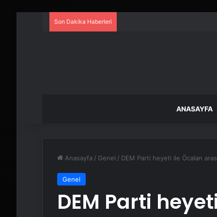
Son Dakika Haberleri
ANASAYFA
Anasayfa
/
Genel
/
DEM Parti heyeti ile Öcalan ara
Genel
DEM Parti heyeti