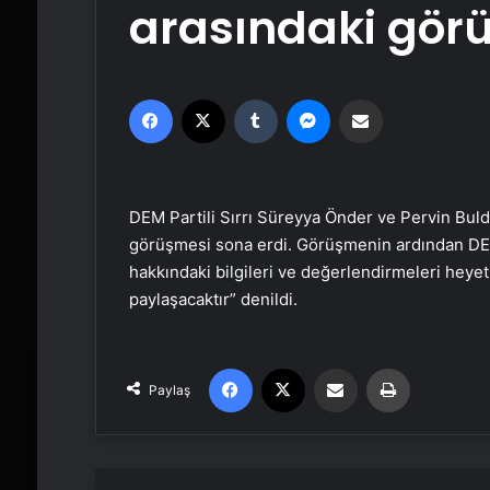
arasındaki gör
Facebook
X
Tumblr
Messenger
Email'den paylaş
DEM Partili Sırrı Süreyya Önder ve Pervin Buld
görüşmesi sona erdi. Görüşmenin ardından DEM
hakkındaki bilgileri ve değerlendirmeleri heye
paylaşacaktır” denildi.
Facebook
X
Email'den paylaş
Yaz
Paylaş