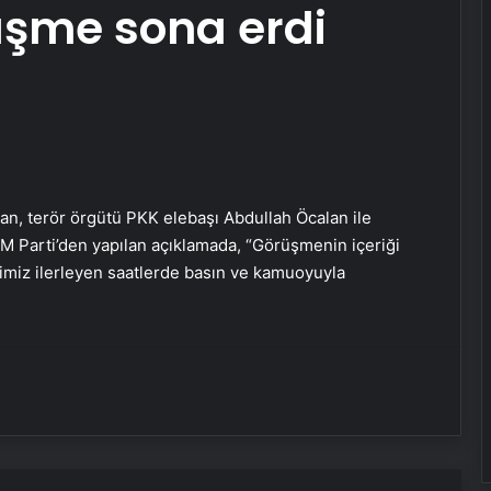
üşme sona erdi
an, terör örgütü PKK elebaşı Abdullah Öcalan ile
Serjoy : Dijital Medya Ajansı, Google
 Parti’den yapılan açıklamada, “Görüşmenin içeriği
Reklam Ajansı, SEO Ajansı ve Web
Tasarım Ajansı
timiz ilerleyen saatlerde basın ve kamuoyuyla
UETDS Nedir ? Uetds.com İle Akıllı
Dijital Taşımacılık Yazılımı
Vira Assistance’tan Türkiye
Genelinde Güvenli Araç Taşıma ve
Yol Yardım Atağı