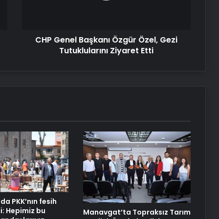
Tutuklularını
Ziyaret
Etti
CHP Genel Başkanı Özgür Özel, Gezi
Tutuklularını Ziyaret Etti
da PKK’nın fesih
ci: Hepimiz bu
Manavgat’ta Topraksız Tarım