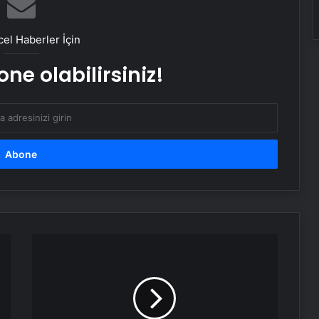
Özgür Özel’den PKK’nın fesih
kararına ilişkin ilk açıklama
el Haberler İçin
ne olabilirsiniz!
Devlet Bahçeli’den Kabine’ye Türk
bayraklı çiçek
CHP
Genel
Başkanı
Özgür
Özel,
Gezi