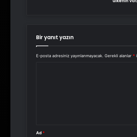
ülkenin va
Bir yanıt yazın
E-posta adresiniz yayınlanmayacak.
Gerekli alanlar
*
i
Y
o
r
u
m
*
Ad
*