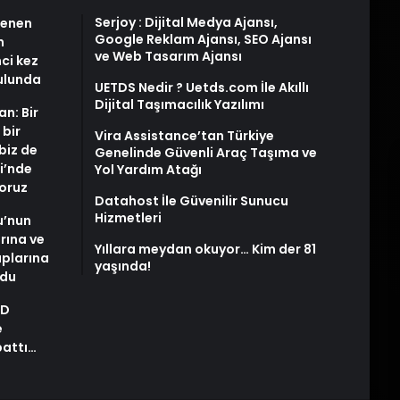
Serjoy : Dijital Medya Ajansı,
stenen
Google Reklam Ajansı, SEO Ajansı
n
ve Web Tasarım Ajansı
nci kez
rulunda
UETDS Nedir ? Uetds.com İle Akıllı
Dijital Taşımacılık Yazılımı
an: Bir
 bir
Vira Assistance’tan Türkiye
biz de
Genelinde Güvenli Araç Taşıma ve
i’nde
Yol Yardım Atağı
yoruz
Datahost İle Güvenilir Sunucu
Hizmetleri
u’nun
arına ve
Yıllara meydan okuyor… Kim der 81
plarına
yaşında!
ldu
AD
e
pattı…