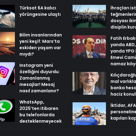
Türksat 6A kalıcı
İhraçları i
yörüngesine ulaştı
teğmenleri
dosyası iki
disiplin ku
Bilim insanlarından
Fatih Erbak
yeni keşif: Mars’ta
yanda ABD,
eskiden yaşam var
yanda YPG 
mıydı?
Emevi Cami
namaz kılı
Instagram yeni
özelliğini duyurdu:
Kılıçdaroğl
Zamanlanmış
mal varlıkl
mesajlar! Mesaj
banka hesa
nasıl zamanlanır?
haciz konu
WhatsApp,
İktidar, AF
2025’ten itibaren
personelin
bu telefonlarda
kapıları ka
desteklenmeyecek