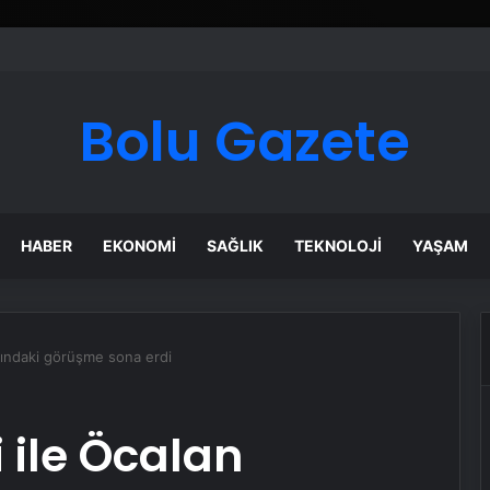
Bolu Gazete
HABER
EKONOMI
SAĞLIK
TEKNOLOJI
YAŞAM
sındaki görüşme sona erdi
 ile Öcalan