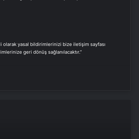
Serjoy : Dijital Medya Ajansı, Google
Reklam Ajansı, SEO Ajansı ve Web
Tasarım Ajansı
i olarak yasal bildirimlerinizi bize iletişim sayfası
rimlerinize geri dönüş sağlanılacaktır.”
UETDS Nedir ? Uetds.com İle Akıllı
Dijital Taşımacılık Yazılımı
Vira Assistance’tan Türkiye
Genelinde Güvenli Araç Taşıma ve
Yol Yardım Atağı
Datahost İle Güvenilir Sunucu
Hizmetleri