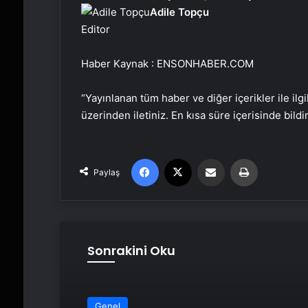
Adile Topçu
Editor
Haber Kaynak : ENSONHABER.COM
“Yayınlanan tüm haber ve diğer içerikler ile ilgil
üzerinden iletiniz. En kısa süre içerisinde bildi
Facebook
X
Email'den paylaş
Yaz
Paylaş
Sonrakini Oku
Genel