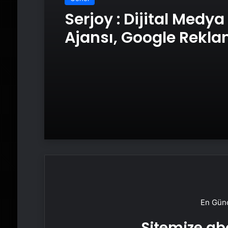
Serjoy : Dijital Medya
Ajansı, Google Rekl
Ajansı, SEO Ajansı v
Tasarım Ajansı
En Günc
Sitemize abo