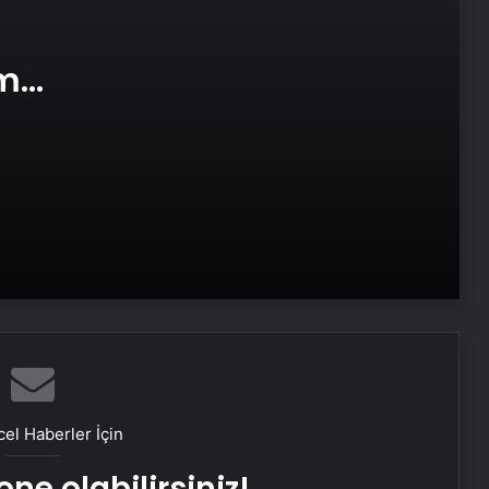
Cumhurbaşkanı Erdoğan ‘terörsüz
Türkiye’ sürecini değerlendirdi
am
Mesut Barzani’den PKK’nın fesih
e Web
kararına ilişkin ilk değerlendirme
Ebubekir Şahin’den ‘yönlendirici
yayınlar’ çıkışı: Barışı kucaklayan Türk
halkına yapılan bir haksızlıktır
Kırşehir’de sigorta dolandırıcılarına
darbe: 3 kişi tutuklandı
Özgür Özel’den PKK’nın fesih
kararına ilişkin ilk açıklama
el Haberler İçin
ne olabilirsiniz!