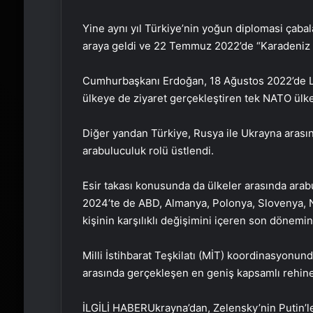
Yine aynı yıl Türkiye’nin yoğun diplomasi çabala
araya geldi ve 22 Temmuz 2022’de “Karadeniz T
Cumhurbaşkanı Erdoğan, 18 Ağustos 2022’de Lvi
ülkeye de ziyaret gerçekleştiren tek NATO ülkes
Diğer yandan Türkiye, Rusya ile Ukrayna arasın
arabuluculuk rolü üstlendi.
Esir takası konusunda da ülkeler arasında arab
2024’te de ABD, Almanya, Polonya, Slovenya, 
kişinin karşılıklı değişimini içeren son dönem
Milli İstihbarat Teşkilatı (MİT) koordinasyonun
arasında gerçekleşen en geniş kapsamlı rehine 
İLGİLİ HABER
Ukrayna’dan, Zelensky’nin Putin’l