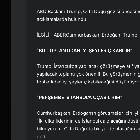
ABD Başkanı Trump, Orta Doğu gezisi öncesind
açıklamalarda bulundu.
İLGİLİ HABER
Cumhurbaşkanı Erdoğan, Trump il
“BU TOPLANTIDAN İYİ ŞEYLER ÇIKABİLİR”
Trump, İstanbul’da yapılacak görüşmeye atıf y
yapılacak toplantı çok önemli. Bu görüşmenin
toplantıdan iyi şeyler çıkabileceğini düşünüyo
“PERŞEMBE İSTANBUL’A UÇABİLİRİM”
Cumhurbaşkanı Erdoğan’ın görüşmeler için iyi
“İki ülke liderinin de İstanbul’da olacağını dü
bilmiyorum. Orta Doğu’da bir yerde olacağım a
dedi.