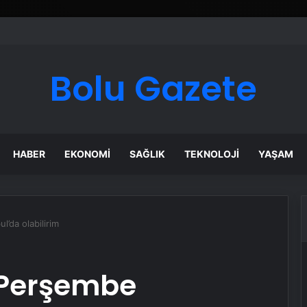
ı Dijital Taşımacılık Yazılımı
Bolu Gazete
HABER
EKONOMI
SAĞLIK
TEKNOLOJI
YAŞAM
’da olabilirim
 Perşembe