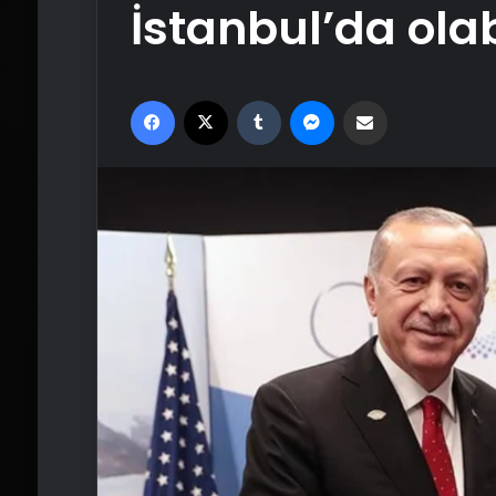
İstanbul’da olab
Facebook
X
Tumblr
Messenger
Email'den paylaş