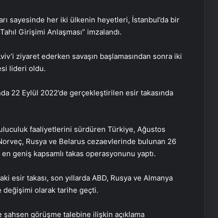
rı sayesinde her iki ülkenin heyetleri, İstanbul’da bir
ahıl Girişimi Anlaşması” imzalandı.
v’i ziyaret ederken savaşın başlamasından sonra iki
i lideri oldu.
da 22 Eylül 2022’de gerçekleştirilen esir takasında
uluculuk faaliyetlerini sürdüren Türkiye, Ağustos
Norveç, Rusya ve Belarus cezaevlerinde bulunan 26
in en geniş kapsamlı takas operasyonunu yaptı.
daki esir takası, son yıllarda ABD, Rusya ve Almanya
değişimi olarak tarihe geçti.
e şahsen görüşme talebine ilişkin açıklama