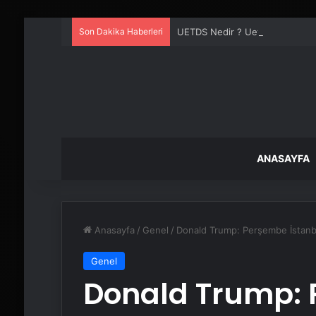
Son Dakika Haberleri
UETDS Nedir ? Uetds.com İle Akıll
ANASAYFA
Anasayfa
/
Genel
/
Donald Trump: Perşembe İstanbul
Genel
Donald Trump: