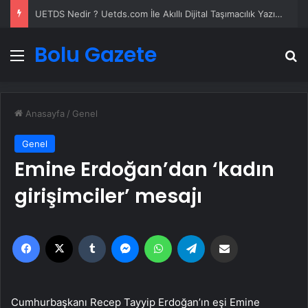
UETDS Nedir ? Uetds.com İle Akıllı Dijital Taşımacılık Yazılımı
Bolu Gazete
Menü
A
Anasayfa
/
Genel
Genel
Emine Erdoğan’dan ‘kadın
girişimciler’ mesajı
Facebook
X
Tumblr
Messenger
WhatsApp
Telegram
Email'den paylaş
Cumhurbaşkanı Recep Tayyip Erdoğan’ın eşi Emine