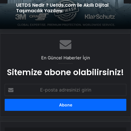
UETDS Nedir ? Uetds.com İle Akıllı Dijital
Genel
Taşımacılık Yazılımı
Vira Assistance’tan Türkiye Genelinde
Güvenli Araç Taşıma ve Yol Yardım Atağı
En Güncel Haberler İçin
Sitemize abone olabilirsiniz!
E-
posta
adresinizi
girin
Cumhurbaşkanı