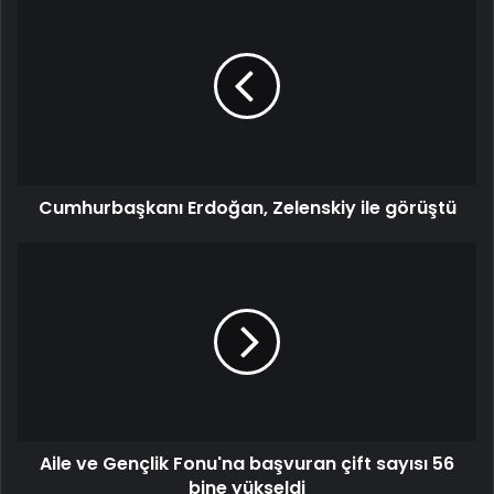
Erdoğan,
Zelenskiy
ile
görüştü
Cumhurbaşkanı Erdoğan, Zelenskiy ile görüştü
Aile
ve
Gençlik
Fonu'na
başvuran
çift
sayısı
56
bine
Aile ve Gençlik Fonu'na başvuran çift sayısı 56
yükseldi
bine yükseldi