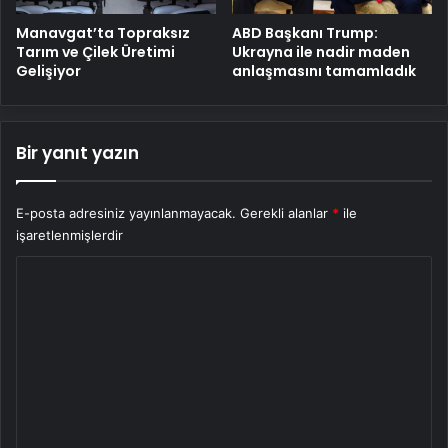
Manavgat’ta Topraksız
ABD Başkanı Trump:
Tarım ve Çilek Üretimi
Ukrayna ile nadir maden
Gelişiyor
anlaşmasını tamamladık
Bir yanıt yazın
E-posta adresiniz yayınlanmayacak.
Gerekli alanlar
*
ile
işaretlenmişlerdir
Y
o
r
u
m
*