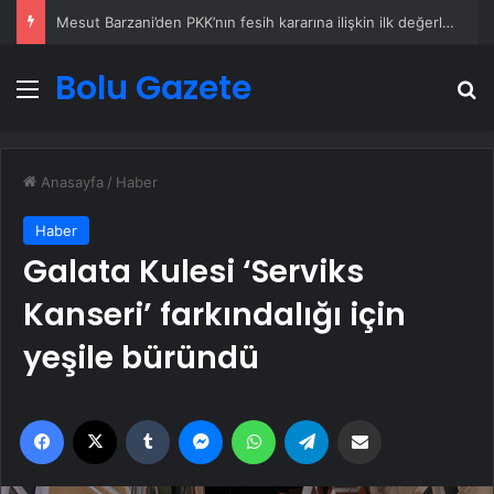
Mesut Barzani’den PKK’nın fesih kararına ilişkin ilk değerlendirme
Bolu Gazete
Menü
A
Anasayfa
/
Haber
Haber
Galata Kulesi ‘Serviks
Kanseri’ farkındalığı için
yeşile büründü
Facebook
X
Tumblr
Messenger
WhatsApp
Telegram
Email'den paylaş