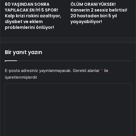
60 YAŞINDAN SONRA
ÖLÜM ORANI YÜKSEK!
YAPILACAK EN İYİ 5 SPOR!
Kanserin 2 sessiz belirtisi!
Kalp krizi riskini azaltıyor,
20 hastadan biri 5 yıl
diyabet ve eklem
yaşayabiliyor!
problemlerini önlüyor!
Bir yanıt yazın
E-posta adresiniz yayınlanmayacak.
Gerekli alanlar
*
ile
işaretlenmişlerdir
Y
o
r
u
m
*