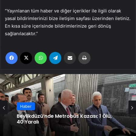
“Yayınlanan tüm haber ve diğer içerikler ile ilgili olarak
yasal bildirimlerinizi bize iletişim sayfası üzerinden iletiniz.
En kısa süre içerisinde bildirimlerinize geri dönüş
sağlanılacaktır.”
Facebook
X
WhatsApp
Telegram
Email'den paylaş
Yaz
Haber
Beylikdüzü’nde Metrobüs Kazası: 1 Ölü,
Haber
40 Yaralı