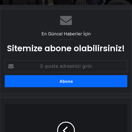
Beylikdüzü’nde Metrobüs Kazası: 1 Ölü, 20
Yaralı
En Güncel Haberler İçin
Sitemize abone olabilirsiniz!
E-
posta
adresinizi
girin
Kanserli
Çocuklara
Umut
Vakfı
(KAÇUV)