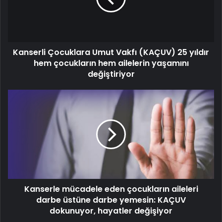
25
yıldır
hem
çocukların
Kanserli Çocuklara Umut Vakfı (KAÇUV) 25 yıldır
hem
ailelerin
hem çocukların hem ailelerin yaşamını
yaşamını
değiştiriyor
değiştiriyor
Kanserle
mücadele
eden
çocukların
aileleri
darbe
üstüne
darbe
yemesin:
Kanserle mücadele eden çocukların aileleri
KAÇUV
dokunuyor,
darbe üstüne darbe yemesin: KAÇUV
hayatler
dokunuyor, hayatler değişiyor
değişiyor