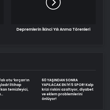
Törenleri
Depremlerin İkinci Yılı Anma Törenleri
alı otu ‘kırçan’ın
60 YAŞINDAN SONRA
adı! İltihap
YAPILACAK EN İYİ 5 SPOR! Kalp
kan temizleyici,
krizi riskini azaltıyor, diyabet
ı…
ve eklem problemlerini
önlüyor!