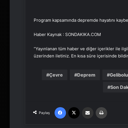
Program kapsamında depremde hayatını kaybed
Haber Kaynak : SONDAKIKA.COM
“Yayınlanan tüm haber ve diğer içerikler ile ilgil
üzerinden iletiniz. En kısa süre içerisinde bildi
Çevre
Deprem
Gelibolu
Son Dak
Facebook
X
Email'den paylaş
Yaz
Paylaş