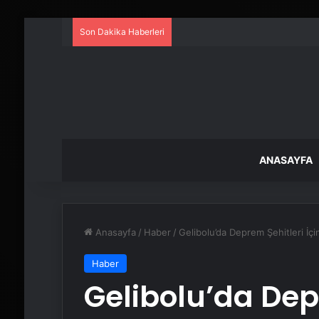
Son Dakika Haberleri
ANASAYFA
Anasayfa
/
Haber
/
Gelibolu’da Deprem Şehitleri İçi
Haber
Gelibolu’da Depr