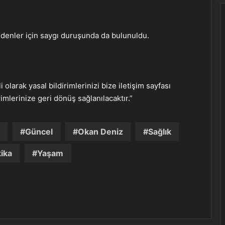
enler için saygı duruşunda da bulunuldu.
i olarak yasal bildirimlerinizi bize iletişim sayfası
rimlerinize geri dönüş sağlanılacaktır.”
Güncel
Okan Deniz
Sağlık
Nazilli’de Bir Şahıs Bahçede Ölü
Bulundu
ika
Yaşam
Beşiktaş’tan 80+ Projesi
Siirt’te Bisiklet Turu Etkinliği