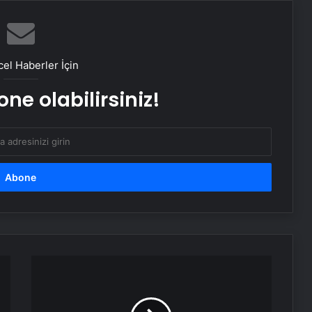
Derik’te Çölyak Farkındalık Günü
Etkinliği
el Haberler İçin
Çanakkale’deki Kaza: Vali ve Sağlık
ne olabilirsiniz!
Müdürü Yaralıları Ziyaret Etti
Depremlerin
İkinci
Yılı
Anma