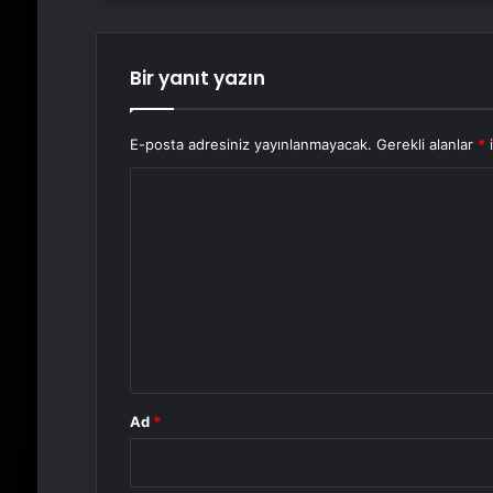
Bir yanıt yazın
E-posta adresiniz yayınlanmayacak.
Gerekli alanlar
*
i
Y
o
r
u
m
*
Ad
*