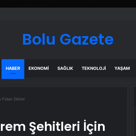
Bolu Gazete
HABER
EKONOMI
SAĞLIK
TEKNOLOJI
YAŞAM
n Fidan Dikimi
em Şehitleri İçin