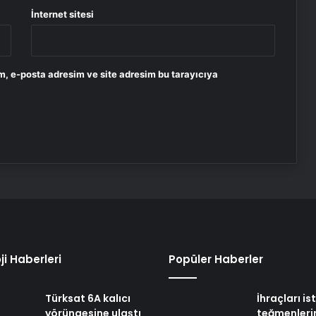
İnternet sitesi
m, e-posta adresim ve site adresim bu tarayıcıya
ji Haberleri
Popüler Haberler
Türksat 6A kalıcı
İhraçları i
yörüngesine ulaştı
teğmenleri