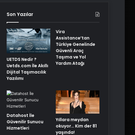
Son Yazılar
Vira
Assistance’tan
Türkiye Genelinde
Güvenli Araç
Taşıma ve Yol
UETDS Nedir ?
Yardım Atağı
Uetds.com İle Akıllı
Dijital Taşımacılık
Yazılımı
Datahost İle
Yıllara meydan
Güvenilir Sunucu
okuyor… Kim der 81
Hizmetleri
yaşında!