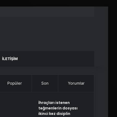
İLETIŞIM
Popüler
Son
Yorumlar
İhraçları istenen
teğmenlerin dosyası
ikinci kez disiplin