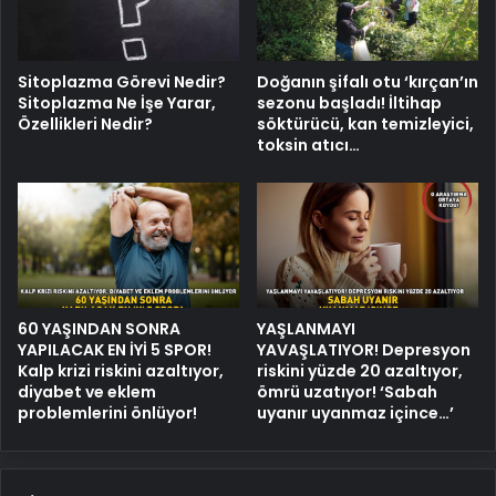
Sitoplazma Görevi Nedir?
Doğanın şifalı otu ‘kırçan’ın
Sitoplazma Ne İşe Yarar,
sezonu başladı! İltihap
Özellikleri Nedir?
söktürücü, kan temizleyici,
toksin atıcı…
60 YAŞINDAN SONRA
YAŞLANMAYI
YAPILACAK EN İYİ 5 SPOR!
YAVAŞLATIYOR! Depresyon
Kalp krizi riskini azaltıyor,
riskini yüzde 20 azaltıyor,
diyabet ve eklem
ömrü uzatıyor! ‘Sabah
problemlerini önlüyor!
uyanır uyanmaz içince…’