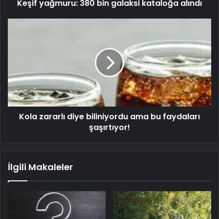
Keşif yağmuru: 380 bin galaksi kataloğa alındı
Kola
zararlı
diye
biliniyordu
ama
bu
faydaları
şaşırtıyor!
Kola zararlı diye biliniyordu ama bu faydaları
şaşırtıyor!
İlgili Makaleler