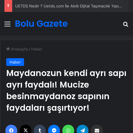
UETDS Nedir ? Uetds.com İle Akıllı Dijital Taşımacılık Yazılımı
Bolu Gazete
Menü
A
Anasayfa
/
Haber
Haber
Maydanozun kendi ayrı sapı
ayrı faydalı! Mucize
besinmaydanoz sapının
faydaları şaşırtıyor!
Facebook
X
Tumblr
Messenger
WhatsApp
Telegram
Email'den paylaş