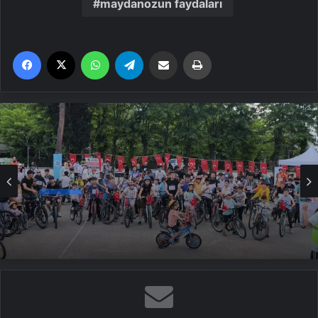
maydanozun faydaları
Facebook
X
WhatsApp
Telegram
Email'den paylaş
Yaz
Haber
Siirt’te Bisiklet Turu Etkinliği