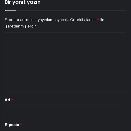
Bir yanıt yazın
E-posta adresiniz yayınlanmayacak.
Gerekli alanlar
*
ile
işaretlenmişlerdir
Y
o
r
u
m
*
Ad
*
E-posta
*