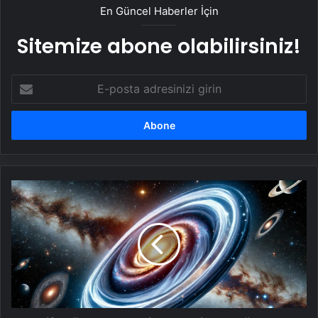
En Güncel Haberler İçin
Sitemize abone olabilirsiniz!
E-
posta
adresinizi
girin
Keşif
yağmuru:
380
bin
galaksi
kataloğa
alındı