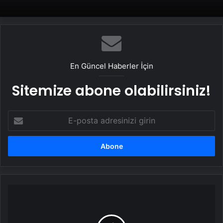
En Güncel Haberler İçin
Sitemize abone olabilirsiniz!
E-
posta
adresinizi
girin
Özel
okul
velileri
ders