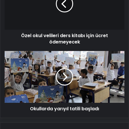
kitabı
için
ücret
ödemeyecek
Özel okul velileri ders kitabı için ücret
ödemeyecek
Okullarda
yarıyıl
tatili
başladı
Okullarda yarıyıl tatili başladı