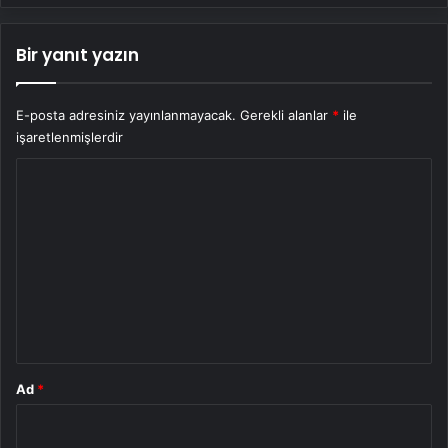
Bir yanıt yazın
E-posta adresiniz yayınlanmayacak.
Gerekli alanlar
*
ile
işaretlenmişlerdir
Y
o
r
u
m
*
Ad
*