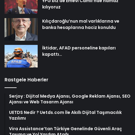
YPG biz de Emevi Camii’nde namaz
kılıyoruz
Kılıçdaroğlu’nun mal varlıklarına ve
banka hesaplarına haciz konuldu
İktidar, AFAD personeline kapıları
kapattı…
Rastgele Haberler
Serjoy : Dijital Medya Ajansı, Google Reklam Ajansı, SEO
Ajansı ve Web Tasarım Ajansı
UETDS Nedir ? Uetds.com İle Akıllı Dijital Taşımacılık
Yazılımı
Vira Assistance’tan Türkiye Genelinde Güvenli Araç
Taşıma ve Yol Yardım Atağı