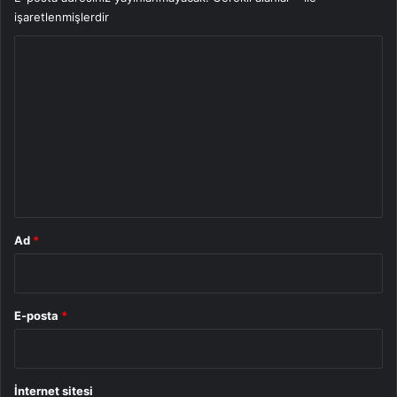
işaretlenmişlerdir
Y
o
r
u
m
*
Ad
*
E-posta
*
İnternet sitesi