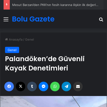
Mesut Barzani’den PKK’nın fesih kararına ilişkin ilk değerlendirme
Bolu Gazete
Menü
A
Anasayfa
/
Genel
Genel
Palandöken’de Güvenli
Kayak Denetimleri
Facebook
X
Tumblr
Messenger
WhatsApp
Telegram
Email'den paylaş