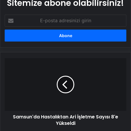
Sitemize abone olabilirsiniz!
E-
posta
adresinizi
girin
Samsun'da
Hastalıktan
Ari
İşletme
Sayısı
8'e
Yükseldi
Samsun'da Hastalıktan Ari İşletme Sayısı 8'e
Yükseldi