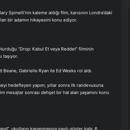
y Spinelli’nin kaleme aldığı film, karısının Londra’daki
olan bir adamın hikayesini konu ediyor.
urduğu “Drop: Kabul Et veya Reddet” filminin
 taşıyor.
 Beane, Gabrielle Ryan ile Ed Weeks rol aldı.
meyi hedefleyen yapım, yıllar sonra ilk randevusuna
nim mesajlar sonrası dehşet bir hal alan yaşamını konu
nd”, okulların kapanmasına sayılı günler kala, 6