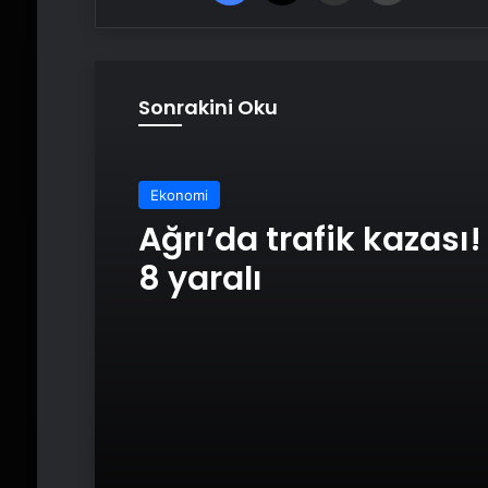
Sonrakini Oku
Ekonomi
Ağrı’da trafik kazası! 
Ekonomi
8 yaralı
Burdur’da zehir tacir
geçit yok