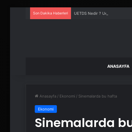
Son Dakika Haberleri
UETDS Nedir ? Uetds.com İle Akıll
ANASAYFA
Anasayfa
/
Ekonomi
/
Sinemalarda bu hafta
Ekonomi
Sinemalarda bu