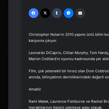
Facebook
X
Tumblr
Messenger
Email'den paylaş
Christopher Nolan’ın 2010 yapımı ünlü bilim kur
karşısına çıkıyor.
Leonardo DiCaprio, Cillian Murphy, Tom Hardy,
Marion Cotillard’ın oyuncu kadrosunda yer aldı
Film, çok yetenekli bir hırsız olan Dom Cobb’u
anında, bilinçaltının derinliklerindeki değerli sı
Amatör
Rami Malek, Laurence Fishburne ve Rachel Brosn
meraklılarının ilgisini çekmeye aday olacak.