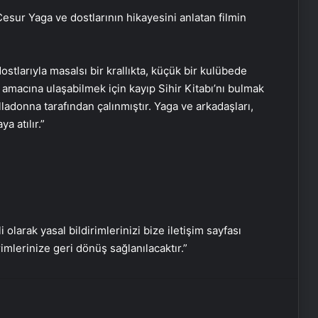
Cesur Yaga ve dostlarının hikayesini anlatan filmin
Oyun oynarken kamyonet çarptı: 8
ostlarıyla masalsı bir krallıkta, küçük bir kulübede
yaşındaki çocuk kurtarılamadı!
amacına ulaşabilmek için kayıp Sihir Kitabı’nı bulmak
lladonna tarafından çalınmıştır. Yaga ve arkadaşları,
a atılır.”
Komşuların arazi kavgasında kan
aktı: 1 ölü!
Kavgada çıkardığı silahla kendini
vurdu!
i olarak yasal bildirimlerinizi bize iletişim sayfası
rimlerinize geri dönüş sağlanılacaktır.”
Türk Halk Müziği sanatçısı bağlama
ustası Yavuz Top son yolculuğuna
uğurlandı