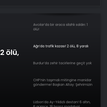
Kazanın Adresi Ankara: Kontrolden
çıkan otomobil otobüs durağına
daldı! 2 ağır yaralı
Avcılar’da bir araca silahlı saldırı: 1
ölü!
Ağrı’da trafik kazası! 2 ölü, 8 yaralı
2 ölü,
Burdur’da zehir tacirlerine geçit yok
CHP’nin taşımalı mitingine manidar
lerine
gönderme! Başkan Altay: Şehrimizin
turizmine katkı sağladılar
Lizbon’da Ay-Yıldızlı destan! 6 altın,
6 gümüş, 18 bronz madalya!