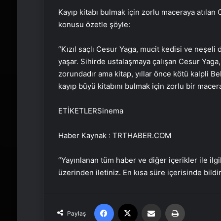
Kayıp kitabı bulmak için zorlu maceraya atılan 
konusu özetle şöyle:
“Kızıl saçlı Cesur Yaga, mucit kedisi ve neşeli d
yaşar. Sihirde ustalaşmaya çalışan Cesur Yaga, 
zorundadır ama kitap, yıllar önce kötü kalpli Be
kayıp büyü kitabını bulmak için zorlu bir maceray
ETİKETLERSinema
Haber Kaynak : TRTHABER.COM
“Yayınlanan tüm haber ve diğer içerikler ile ilgil
üzerinden iletiniz. En kısa süre içerisinde bildi
Facebook
X
Email'den paylaş
Yaz
Paylaş