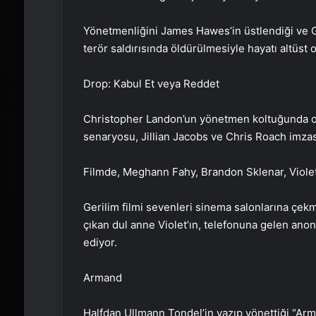
Yönetmenliğini James Hawes’in üstlendiği ve Gar
terör saldırısında öldürülmesiyle hayatı altüst 
Drop: Kabul Et veya Reddet
Christopher Landon’un yönetmen koltuğunda ot
senaryosu, Jillian Jacobs ve Chris Roach imzası
Filmde, Meghann Fahy, Brandon Sklenar, Violett
Gerilim filmi sevenleri sinema salonlarına çek
çıkan dul anne Violet’ın, telefonuna gelen ano
ediyor.
Armand
Halfdan Ullmann Tondel’in yazıp yönettiği “Arma