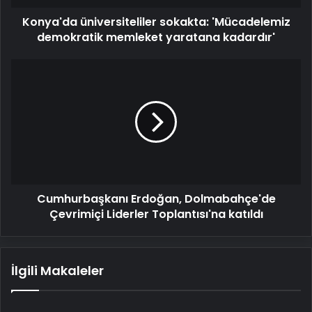
Konya'da üniversiteliler sokakta: 'Mücadelemiz
demokratik memleket yaratana kadardır'
Cumhurbaşkanı
Erdoğan,
Dolmabahçe'de
Çevrimiçi
Liderler
Toplantısı'na
katıldı
Cumhurbaşkanı Erdoğan, Dolmabahçe'de
Çevrimiçi Liderler Toplantısı'na katıldı
İlgili Makaleler