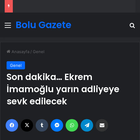
Bolu Gazete
Menü
A
Anasayfa
/
Genel
Genel
Son dakika… Ekrem
İmamoğlu yarın adliyeye
sevk edilecek
Facebook
X
Tumblr
Messenger
WhatsApp
Telegram
Email'den paylaş