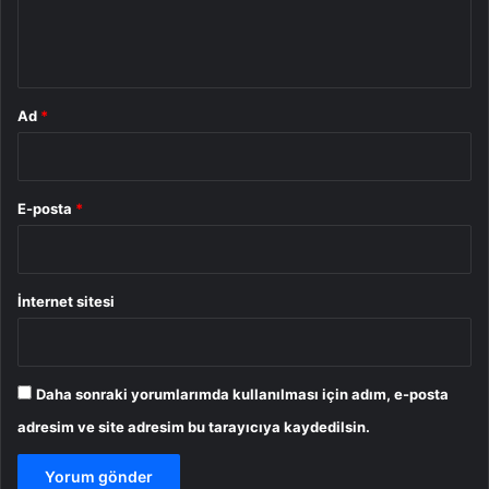
m
*
Ad
*
E-posta
*
İnternet sitesi
Daha sonraki yorumlarımda kullanılması için adım, e-posta
adresim ve site adresim bu tarayıcıya kaydedilsin.