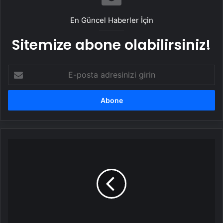
En Güncel Haberler İçin
Sitemize abone olabilirsiniz!
E-
posta
adresinizi
girin
Konya'da
üniversiteliler
sokakta:
'Mücadelemiz
demokratik
memleket
yaratana
kadardır'