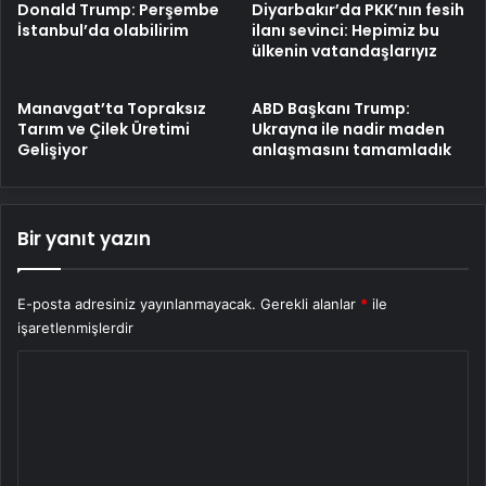
Donald Trump: Perşembe
Diyarbakır’da PKK’nın fesih
İstanbul’da olabilirim
ilanı sevinci: Hepimiz bu
ülkenin vatandaşlarıyız
Manavgat’ta Topraksız
ABD Başkanı Trump:
Tarım ve Çilek Üretimi
Ukrayna ile nadir maden
Gelişiyor
anlaşmasını tamamladık
Bir yanıt yazın
E-posta adresiniz yayınlanmayacak.
Gerekli alanlar
*
ile
işaretlenmişlerdir
Y
o
r
u