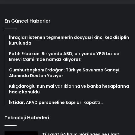
En Güncel Haberler
İhraçları istenen teğmenlerin dosyası ikinci kez disiplin
kurulunda
Fatih Erbakan: Bir yanda ABD, bir yanda YPG biz de
Emevi Camii’nde namaz kılıyoruz
Cumhurbaşkanı Erdoğan: Türkiye Savunma Sanayi
Alanında Destan Yazıyor
Kılıçdaroğlu’nun mal varlıklarına ve banka hesaplarına
haciz konuldu
İktidar, AFAD personeline kapıları kapattı…
Teknoloji Haberleri
Türksat 6A kalıcı yörüngesine ulaştı