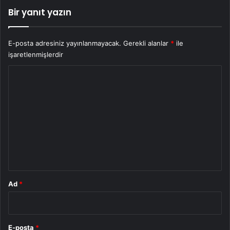
Bir yanıt yazın
E-posta adresiniz yayınlanmayacak.
Gerekli alanlar
*
ile
işaretlenmişlerdir
Y
o
r
u
m
*
Ad
*
E-posta
*