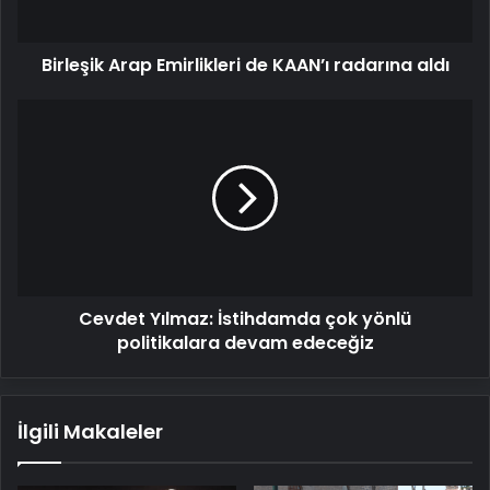
Birleşik Arap Emirlikleri de KAAN’ı radarına aldı
Cevdet
Yılmaz:
İstihdamda
çok
yönlü
politikalara
devam
edeceğiz
Cevdet Yılmaz: İstihdamda çok yönlü
politikalara devam edeceğiz
İlgili Makaleler