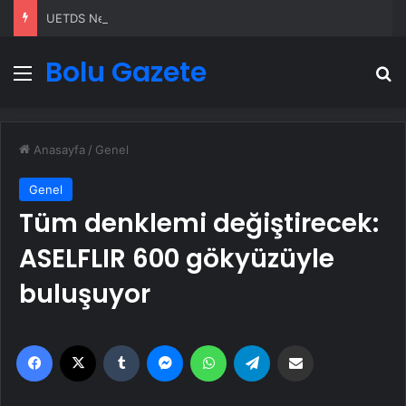
UETDS Nedir ? Uetds.com İle Akıllı Dijital Taşımacılık Yazılımı
Bolu Gazete
Menü
A
Anasayfa
/
Genel
Genel
Tüm denklemi değiştirecek:
ASELFLIR 600 gökyüzüyle
buluşuyor
Facebook
X
Tumblr
Messenger
WhatsApp
Telegram
Email'den paylaş