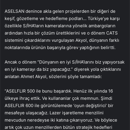
ASELSAN denince akla gelen projelerden bir diğeri de
keşif, gözetleme ve hedefleme podları… Türkiye’ye karşı
özellikle S/İHA’ların kameralarına yönelik ambargoların
ardından hızla bir çözüm ürettiklerini ve o dönem CATS
sistemini çıkardıklarını vurgulayan Akyol, dünyanın farklı
noktalarında ürünün başarıyla görev yaptığının belirtti.
Ancak o dönem “Dünyanın en iyi S/İHA’larını biz yapıyorsak
en iyi kamerayı da biz yapacağız.” diyerek yola çıktıklarını
anlatan Ahmet Akyol, sözlerini şöyle tamamladı:
“ASELFLIR 500 ile bunu başardık. Henüz ilk yılında 16
ülkeye ihraç ettik. Ve kullananlar çok memnun. Şimdi
ASELFLIR 600 ile görüntülemede ‘oyun değiştirici’ bir
mesafeye ulaşacağız. Lazer işaretleme menzilini
mevcudun neredeyse iki katına çıkarıyoruz. Ve böylece
artık çok uzun menzillerden bütün stratejik hedefleri