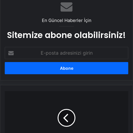
En Güncel Haberler İçin
Sitemize abone olabilirsiniz!
E-
posta
adresinizi
girin
Birleşik
Arap
Emirlikleri
de
KAAN’ı
radarına
aldı