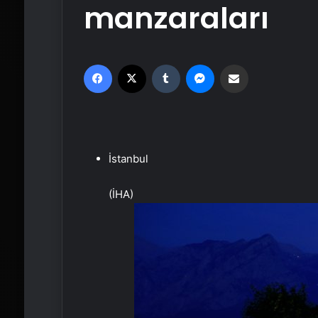
manzaraları
Facebook
X
Tumblr
Messenger
Email'den paylaş
İstanbul
(İHA)