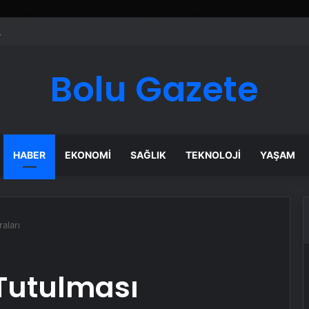
ı Dijital Taşımacılık Yazılımı
Bolu Gazete
HABER
EKONOMI
SAĞLIK
TEKNOLOJI
YAŞAM
aları
 Tutulması