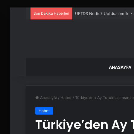
Son Dakika Haberleri
UETDS Nedir ? Uetds.com İle Akıll
ANASAYFA
Anasayfa
/
Haber
/
Türkiye’den Ay Tutulması manzar
Haber
Türkiye’den Ay