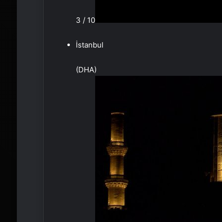
3 / 10
İstanbul
(DHA)