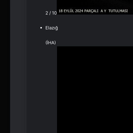
2 / 10
Elazığ
(İHA)