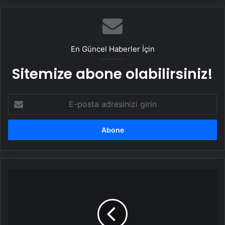
En Güncel Haberler İçin
Sitemize abone olabilirsiniz!
E-
posta
adresinizi
girin
Yılın
aşk
bombası
ortaya
çıktı!