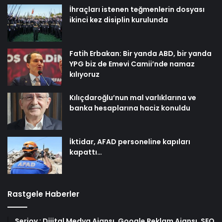
İhraçları istenen teğmenlerin dosyası
ikinci kez disiplin kurulunda
Fatih Erbakan: Bir yanda ABD, bir yanda
YPG biz de Emevi Camii’nde namaz
kılıyoruz
Kılıçdaroğlu’nun mal varlıklarına ve
banka hesaplarına haciz konuldu
İktidar, AFAD personeline kapıları
kapattı…
Rastgele Haberler
Serjoy : Dijital Medya Ajansı, Google Reklam Ajansı, SEO