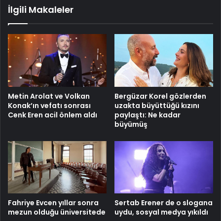
İlgili Makaleler
çıktı!
Metin Arolat ve Volkan
Bergüzar Korel gözlerden
Konak’ın vefatı sonrası
uzakta büyüttüğü kızını
Cenk Eren acil önlem aldı
paylaştı: Ne kadar
büyümüş
Fahriye Evcen yıllar sonra
Sertab Erener de o slogana
mezun olduğu üniversitede
uydu, sosyal medya yıkıldı