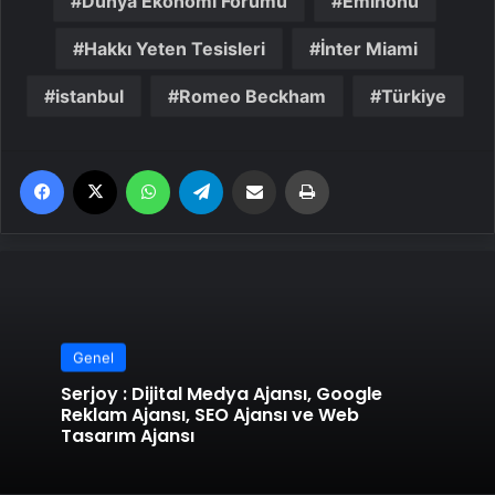
Dünya Ekonomi Forumu
Eminönü
Hakkı Yeten Tesisleri
İnter Miami
istanbul
Romeo Beckham
Türkiye
Facebook
X
WhatsApp
Telegram
Email'den paylaş
Yaz
Genel
Serjoy : Dijital Medya Ajansı, Google
Reklam Ajansı, SEO Ajansı ve Web
Tasarım Ajansı