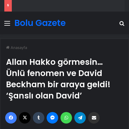
Bolu Gazete
Menü
A
Anasayfa
Allan Hakko görmesin…
Ünlü fenomen ve David
Beckham bir araya geldi!
‘Şanslı olan David’
Facebook
X
Tumblr
Messenger
WhatsApp
Telegram
Email'den paylaş