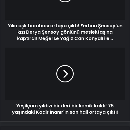
Ferhan
Şensoy'un
kızı
Derya
Yılın aşk bombası ortaya çıktı! Ferhan Şensoy'un
Şensoy
gönlünü
kızı Derya Şensoy gönlünü meslektaşına
meslektaşına
kaptırdı! Meğerse Yağız Can Konyalı ile...
kaptırdı!
Meğerse
Yeşilçam
Yağız
yıldızı
Can
bir
Konyalı
deri
ile...
bir
kemik
kaldı!
75
yaşındaki
Yeşilçam yıldızı bir deri bir kemik kaldı! 75
Kadir
İnanır'ın
yaşındaki Kadir İnanır'ın son hali ortaya çıktı!
son
hali
ortaya