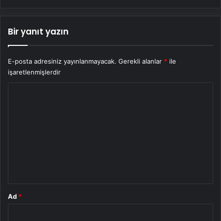
Bir yanıt yazın
E-posta adresiniz yayınlanmayacak.
Gerekli alanlar
*
ile
işaretlenmişlerdir
Y
o
r
u
m
*
Ad
*