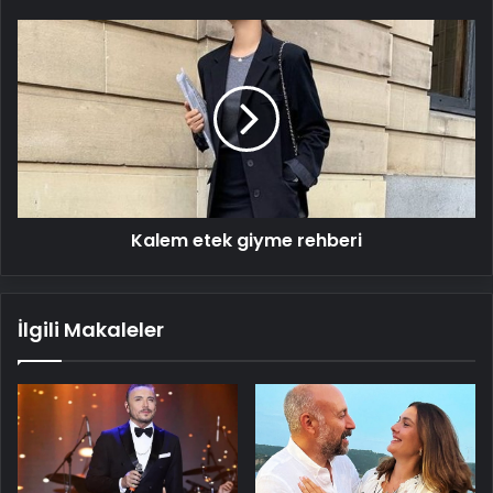
Kalem
etek
giyme
rehberi
Kalem etek giyme rehberi
İlgili Makaleler