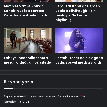
Metin Arolat ve Volkan
Bergüzar Korel gözlerden
Konak’ın vefatı sonrası
uzakta büyüttüğü kızını
Cenk Eren acil önlem aldı
paylaştı: Ne kadar
büyümüş
Fahriye Evcen yıllar sonra
Sertab Erener de o slogana
mezun olduğu üniversitede
uydu, sosyal medya yıkıldı
Bir yanıt yazın
E-posta adresiniz yayınlanmayacak.
Gerekli alanlar
*
ile
işaretlenmişlerdir