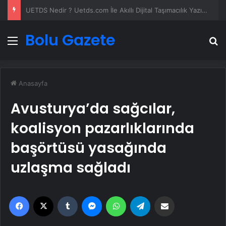
Vira Assistance’tan Türkiye Genelinde Güvenli Araç Taşıma ve Yol Yardım Atağı
Bolu Gazete
Menü
A
Anasayfa
Avusturya’da sağcılar,
koalisyon pazarlıklarında
başörtüsü yasağında
uzlaşma sağladı
Facebook
X
Tumblr
Messenger
WhatsApp
Telegram
Email'den paylaş