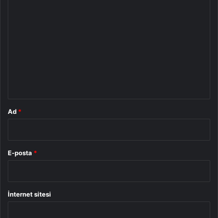
Y
o
r
u
m
*
Ad
*
E-posta
*
İnternet sitesi