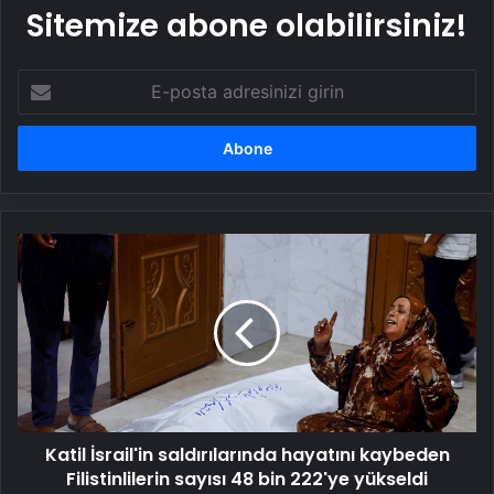
Sitemize abone olabilirsiniz!
E-
posta
adresinizi
girin
Katil
İsrail'in
saldırılarında
hayatını
kaybeden
Filistinlilerin
sayısı
48
bin
Katil İsrail'in saldırılarında hayatını kaybeden
222'ye
yükseldi
Filistinlilerin sayısı 48 bin 222'ye yükseldi