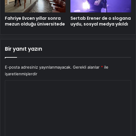
Fahriye Evcen yıllar sonra
Sertab Erener de o slogana
mezun olduğu üniversitede
uydu, sosyal medya yıkıldı
Bir yanıt yazın
E-posta adresiniz yayınlanmayacak.
Gerekli alanlar
*
ile
işaretlenmişlerdir
Y
o
r
u
m
*