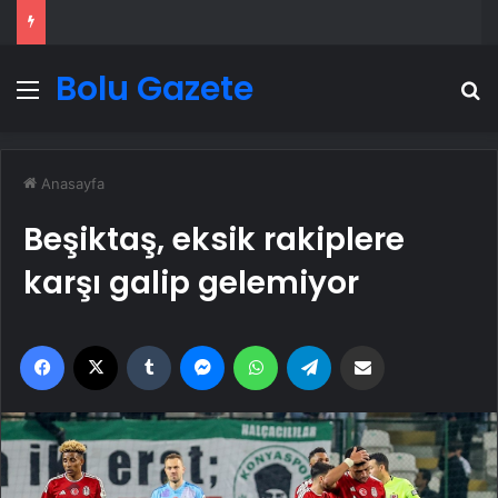
Bolu Gazete
Menü
A
Anasayfa
Beşiktaş, eksik rakiplere
karşı galip gelemiyor
Facebook
X
Tumblr
Messenger
WhatsApp
Telegram
Email'den paylaş