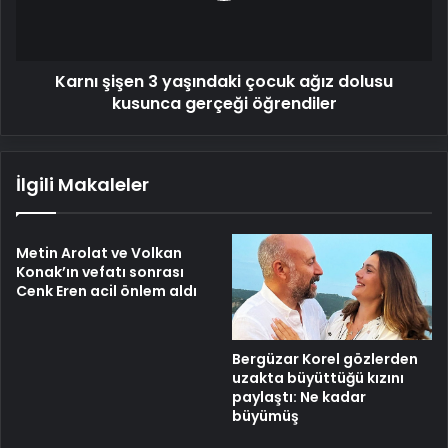
dolusu
kusunca
gerçeği
Karnı şişen 3 yaşındaki çocuk ağız dolusu
öğrendiler
kusunca gerçeği öğrendiler
İlgili Makaleler
Metin Arolat ve Volkan
Konak’ın vefatı sonrası
Cenk Eren acil önlem aldı
Bergüzar Korel gözlerden
uzakta büyüttüğü kızını
paylaştı: Ne kadar
büyümüş