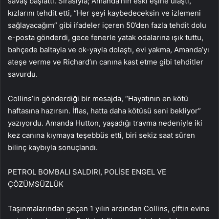
savaş başlattı. Sırasıyla; Amanda’nın eski eşine ulaştı,
kızlarını tehdit etti, “Her şeyi kaybedeceksin ve izlemeni
sağlayacağım” gibi ifadeler içeren 50’den fazla tehdit dolu
e-posta gönderdi, gece fenerle yatak odalarına ışık tuttu,
bahçede baltayla ve ok-yayla dolaştı, evi yakma, Amanda’yı
ateşe verme ve Richard’ın canına kast etme gibi tehditler
savurdu.
Collins’in gönderdiği bir mesajda, “Hayatının en kötü
haftasına hazırsın. İflas, hatta daha kötüsü seni bekliyor”
yazıyordu. Amanda Hutton, yaşadığı travma nedeniyle iki
kez canına kıymaya teşebbüs etti, biri sekiz saat süren
bilinç kaybıyla sonuçlandı.
PETROL BOMBALI SALDIRI, POLİSE ENGEL VE
ÇÖZÜMSÜZLÜK
Taşınmalarından geçen 1 yılın ardından Collins, çiftin evine