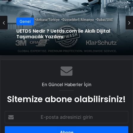
Genel
Genel
Vira Assistance’tan Türkiye Genelinde
UETDS Nedir ? Uetds.com İle Akıllı Dijital
Güvenli Araç Taşıma ve Yol Yardım Atağı
Taşımacılık Yazılımı
En Güncel Haberler İçin
Sitemize abone olabilirsiniz!
E-
posta
adresinizi
girin