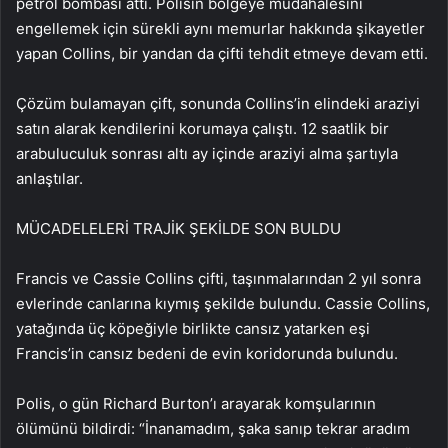
petrol bombası attı. Polisin bölgeye müdahalesini
engellemek için sürekli aynı memurlar hakkında şikayetler
yapan Collins, bir yandan da çifti tehdit etmeye devam etti.
Çözüm bulamayan çift, sonunda Collins’in elindeki araziyi
satın alarak kendilerini korumaya çalıştı. 12 saatlik bir
arabuluculuk sonrası altı ay içinde araziyi alma şartıyla
anlaştılar.
MÜCADELELERİ TRAJİK ŞEKİLDE SON BULDU
Francis ve Cassie Collins çifti, taşınmalarından 2 yıl sonra
evlerinde canlarına kıymış şekilde bulundu. Cassie Collins,
yatağında üç köpeğiyle birlikte cansız yatarken eşi
Francis’in cansız bedeni de evin koridorunda bulundu.
Polis, o gün Richard Burton’ı arayarak komşularının
ölümünü bildirdi: “İnanamadım, şaka sanıp tekrar aradım