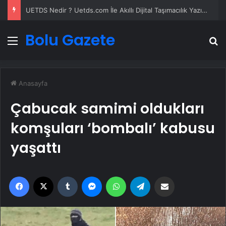
UETDS Nedir ? Uetds.com İle Akıllı Dijital Taşımacılık Yazılımı
Bolu Gazete
Menü
A
Anasayfa
Çabucak samimi oldukları
komşuları ‘bombalı’ kabusu
yaşattı
Facebook
X
Tumblr
Messenger
WhatsApp
Telegram
Email'den paylaş