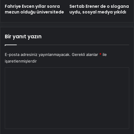
Fahriye Evcen yıllar sonra
Sertab Erener de o slogana
mezun olduğu üniversitede
uydu, sosyal medya yıkıldı
Bir yanıt yazın
E-posta adresiniz yayınlanmayacak.
Gerekli alanlar
*
ile
işaretlenmişlerdir
Y
o
r
u
m
*