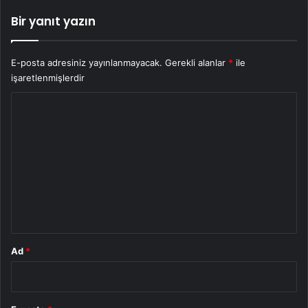
Bir yanıt yazın
E-posta adresiniz yayınlanmayacak.
Gerekli alanlar
*
ile
işaretlenmişlerdir
Y
o
r
u
m
*
Ad
*