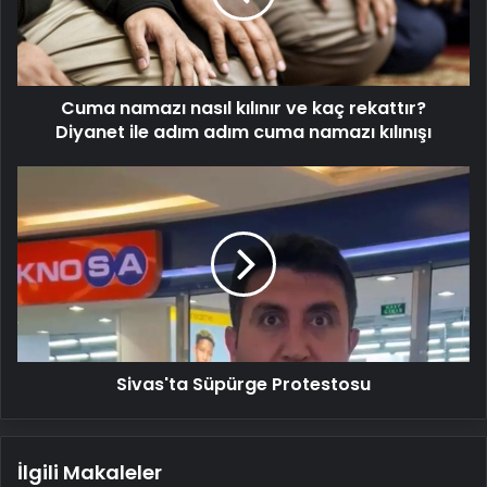
kaç
rekattır?
Diyanet
ile
Cuma namazı nasıl kılınır ve kaç rekattır?
adım
adım
Diyanet ile adım adım cuma namazı kılınışı
cuma
namazı
Sivas'ta
kılınışı
Süpürge
Protestosu
Sivas'ta Süpürge Protestosu
İlgili Makaleler