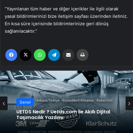
“Yayınlanan tüm haber ve diğer içerikler ile ilgili olarak
yasal bildirimlerinizi bize iletişim sayfası üzerinden iletiniz.
En kısa süre içerisinde bildirimlerinize geri dönüş
sağlanılacaktır.”
Facebook
X
WhatsApp
Telegram
Email'den paylaş
Yaz
Genel
Vira Assistance’tan Türkiye Genelinde
Genel
Güvenli Araç Taşıma ve Yol Yardım Atağı