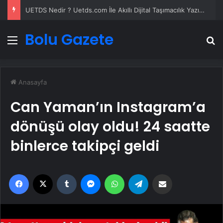
UETDS Nedir ? Uetds.com İle Akıllı Dijital Taşımacılık Yazılımı
Bolu Gazete
Menü
A
Anasayfa
Can Yaman’ın Instagram’a
dönüşü olay oldu! 24 saatte
binlerce takipçi geldi
Facebook
X
Tumblr
Messenger
WhatsApp
Telegram
Email'den paylaş