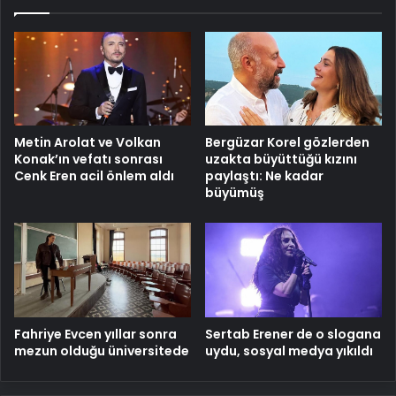
Metin Arolat ve Volkan
Bergüzar Korel gözlerden
Konak’ın vefatı sonrası
uzakta büyüttüğü kızını
Cenk Eren acil önlem aldı
paylaştı: Ne kadar
büyümüş
Fahriye Evcen yıllar sonra
Sertab Erener de o slogana
mezun olduğu üniversitede
uydu, sosyal medya yıkıldı