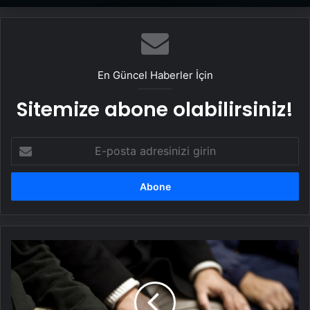
UETDS Nedir ? Uetds.com İle Akıllı Dijital
Taşımacılık Yazılımı
En Güncel Haberler İçin
Sitemize abone olabilirsiniz!
E-
posta
adresinizi
girin
Cuma
namazı
nasıl
kılınır
ve