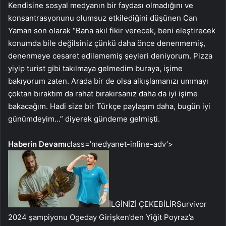
Kendisine sosyal medyanın bir faydası olmadığını ve
konsantrasyonunu olumsuz etkilediğini düşünen Can
Yaman son olarak “Bana akıl fikir verecek, beni eleştirecek
konumda bile değilsiniz çünkü daha önce denenmemiş,
denenmeye cesaret edilememiş şeyleri deniyorum. Pizza
yiyip turist gibi takılmaya gelmedim buraya, işime
bakıyorum zaten. Arada bir de olsa alkışlamanızı ummayı
çoktan bıraktım da rahat bırakırsanız daha da iyi işime
bakacağım. Hadi size bir Türkçe paylaşım daha, bugün iyi
günümdeyim…” diyerek gündeme gelmişti.
Haberin Devamı
class=’medyanet-inline-adv’>
İLGİNİZİ ÇEKEBİLİR
Survivor
2024 şampiyonu Ogeday Girişken’den Yiğit Poyraz’a