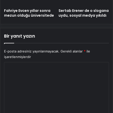
Fahriye Evcen yıllar sonra
Sertab Erener de o slogana
mezun olduğu üniversitede
uydu, sosyal medya yıkıldı
Bir yanıt yazın
E-posta adresiniz yayınlanmayacak.
Gerekli alanlar
*
ile
işaretlenmişlerdir
Y
o
r
u
m
*