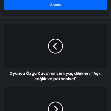
girin
Oyuncu
Özgü
Kaya'nın
yeni
yaş
dilekleri:
"Aşk,
sağlık
ve
Oyuncu Özgü Kaya'nın yeni yaş dilekleri: "Aşk,
potansiyel"
sağlık ve potansiyel"
Olayların
adamı
Kanye
West'ten
yeni