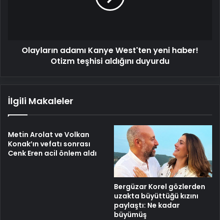
haber!
Otizm
teşhisi
aldığını
Olayların adamı Kanye West'ten yeni haber!
duyurdu
Otizm teşhisi aldığını duyurdu
İlgili Makaleler
Metin Arolat ve Volkan
Konak’ın vefatı sonrası
Cenk Eren acil önlem aldı
Bergüzar Korel gözlerden
uzakta büyüttüğü kızını
paylaştı: Ne kadar
büyümüş