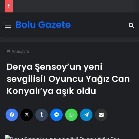
Bolu Gazete
Menü
A
Anasayfa
Derya Şensoy’un yeni
sevgilisi! Oyuncu Yağız Can
Konyalı’ya aşık oldu
Facebook
X
Tumblr
Messenger
WhatsApp
Telegram
Email'den paylaş