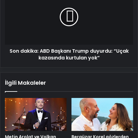
ABD
Başkanı
Trump
duyurdu:
“Uçak
kazasında
kurtulan
Son dakika: ABD Başkanı Trump duyurdu: “Uçak
yok”
kazasında kurtulan yok”
İlgili Makaleler
Metin Arolat ve Volkan
Bergüzar Korel gözlerden