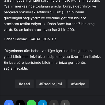
Garajın güvenliğinden sorumlu olan İyad Muhammed Sabi,
“Şehir merkezinde toplanan araçlar buraya getiriliyor ve
parçaları sökülerek satılıyordu. Biz şu an buranın
güvenliğini sağlıyoruz ve evrakları getiren kişilere
araçlarını teslim ediyoruz. Daha önce burada 7 bin araç
vardı. Şu an kalan araç sayısı ise 3 bin 400.
Haber Kaynak : SABAH.COM.TR
“Yayınlanan tüm haber ve diğer içerikler ile ilgili olarak
yasal bildirimlerinizi bize iletişim sayfası üzerinden iletiniz.
En kısa süre içerisinde bildirimlerinize geri dönüş
sağlanılacaktır.”
esad
Esad rejimi
Suriye
Facebook
X
WhatsApp
Telegram
Email'den paylaş
Yaz