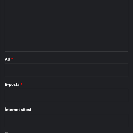
o
r
u
m
*
Ad
*
E-posta
*
İnternet sitesi