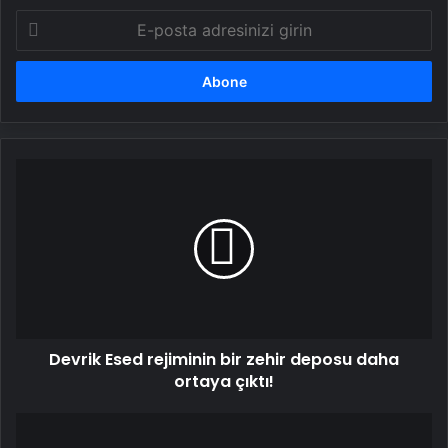
E-
posta
adresinizi
girin
Devrik
Esed
rejiminin
bir
zehir
deposu
daha
ortaya
çıktı!
Devrik Esed rejiminin bir zehir deposu daha
ortaya çıktı!
Son
dakika: