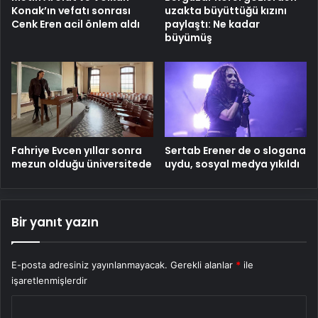
Konak’ın vefatı sonrası
uzakta büyüttüğü kızını
Cenk Eren acil önlem aldı
paylaştı: Ne kadar
büyümüş
Fahriye Evcen yıllar sonra
Sertab Erener de o slogana
mezun olduğu üniversitede
uydu, sosyal medya yıkıldı
Bir yanıt yazın
E-posta adresiniz yayınlanmayacak.
Gerekli alanlar
*
ile
işaretlenmişlerdir
Y