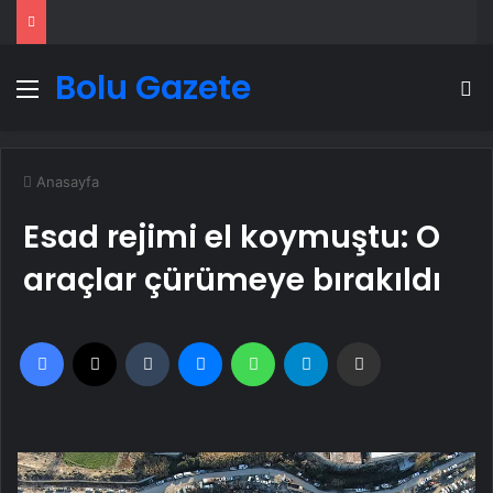
Bolu Gazete
Menü
A
Anasayfa
Esad rejimi el koymuştu: O
araçlar çürümeye bırakıldı
Facebook
X
Tumblr
Messenger
WhatsApp
Telegram
Email'den paylaş