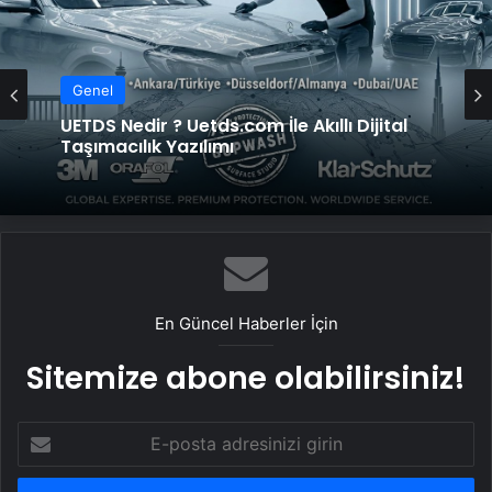
Genel
UETDS Nedir ? Uetds.com İle Akıllı Dijital
Taşımacılık Yazılımı
En Güncel Haberler İçin
Sitemize abone olabilirsiniz!
E-
posta
adresinizi