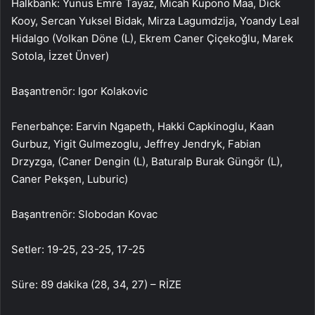
Halkbank: Yunus Emre Tayaz, Micah Kupono Maa, Dick
Kooy, Sercan Yuksel Bidak, Mirza Lagumdzija, Yoandy Leal
Hidalgo (Volkan Döne (L), Ekrem Caner Çiçekoğlu, Marek
Sotola, İzzet Ünver)
Başantrenör: Igor Kolakovic
Fenerbahçe: Earvin Ngapeth, Hakki Capkinoglu, Kaan
Gurbuz, Yigit Gulmezoglu, Jeffrey Jendryk, Fabian
Drzyzga, (Caner Dengin (L), Baturalp Burak Güngör (L),
Caner Pekşen, Luburic)
Başantrenör: Slobodan Kovac
Setler: 19-25, 23-25, 17-25
Süre: 89 dakika (28, 34, 27) – RİZE