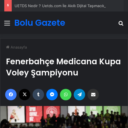
UETDS Nedir ? Uetds.com İle Akıllı Dijital Taşımacılık Yazılımı
Bolu Gazete
Menü
A
Anasayfa
Fenerbahçe Medicana Kupa
Voley Şampiyonu
Facebook
X
Tumblr
Messenger
WhatsApp
Telegram
Email'den paylaş