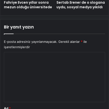
Fahriye Evcen yıllar sonra
Sertab Erener de o slogana
mezun olduğu üniversitede
uydu, sosyal medya yıkıldı
Bir yanıt yazın
E-posta adresiniz yayınlanmayacak.
Gerekli alanlar
*
ile
işaretlenmişlerdir
Y
o
r
u
m
*
Ad
*