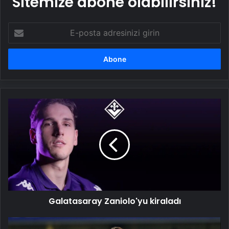
Sitemize abone olabilirsiniz!
E-
posta
adresinizi
girin
Galatasaray
Zaniolo'yu
kiraladı
Galatasaray Zaniolo'yu kiraladı
Bu