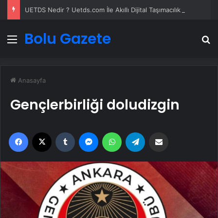
UETDS Nedir ? Uetds.com İle Akıllı Dijital Taşımacılık Yazılımı
Bolu Gazete
Menü
A
Anasayfa
Gençlerbirliği doludizgin
Facebook
X
Tumblr
Messenger
WhatsApp
Telegram
Email'den paylaş