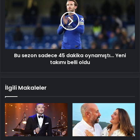
sezon
sadece
45
dakika
oynamıştı...
Yeni
takımı
belli
Bu sezon sadece 45 dakika oynamıştı... Yeni
oldu
takımı belli oldu
İlgili Makaleler