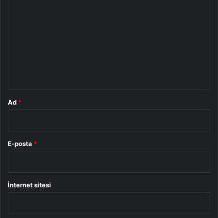
o
r
u
m
*
Ad
*
E-posta
*
İnternet sitesi