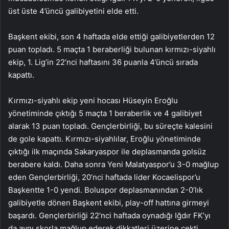
üst üste 4’üncü galibiyetini elde etti.
Başkent ekibi, son 4 haftada elde ettiği galibiyetlerden 12
puan topladı. 5 maçta 1 beraberliği bulunan kırmızı-siyahlı
ekip, 1. Lig’in 22’nci haftasını 36 puanla 4’üncü sırada
kapattı.
Kırmızı-siyahlı ekip yeni hocası Hüseyin Eroğlu
yönetiminde çıktığı 5 maçta 1 beraberlik ve 4 galibiyet
alarak 13 puan topladı. Gençlerbirliği, bu süreçte kalesini
de gole kapattı. Kırmızı-siyahlılar, Eroğlu yönetiminde
çıktığı ilk maçında Sakaryaspor ile deplasmanda golsüz
berabere kaldı. Daha sonra Yeni Malatyaspor’u 3-0 mağlup
eden Gençlerbirliği, 20’nci haftada lider Kocaelispor’u
Başkentte 1-0 yendi. Boluspor deplasmanından 2-0’lık
galibiyetle dönen Başkent ekibi, play-off hattına girmeyi
başardı. Gençlerbirliği 22’nci haftada oynadığı Iğdır FK’yı
da aynı skorla mağlup ederek dikkatleri üzerine çekti.