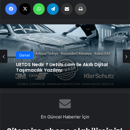
Facebook
X
WhatsApp
Telegram
Email'den paylaş
Yaz
Genel
UETDS Nedir ? Uetds.com İle Akıllı Dijital
Taşımacılık Yazılımı
En Güncel Haberler İçin