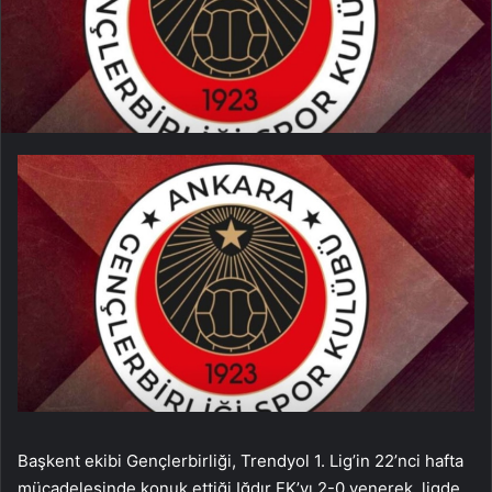
Başkent ekibi Gençlerbirliği, Trendyol 1. Lig’in 22’nci hafta
mücadelesinde konuk ettiği Iğdır FK’yı 2-0 yenerek, ligde