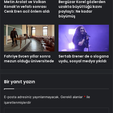
Metin Arolat ve Volkan
Bergüzar Korel gözlerden
Konak’ın vefatı sonrası
uzakta büyüttüğü kızını
Cenk Eren acil önlem aldı
paylaştı: Ne kadar
büyümüş
Fahriye Evcen yıllar sonra
Sertab Erener de o slogana
mezun olduğu üniversitede
uydu, sosyal medya yıkıldı
Bir yanıt yazın
E-posta adresiniz yayınlanmayacak.
Gerekli alanlar
*
ile
işaretlenmişlerdir
Y