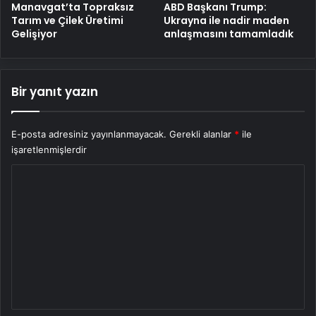
Manavgat’ta Topraksız
ABD Başkanı Trump:
Tarım ve Çilek Üretimi
Ukrayna ile nadir maden
Gelişiyor
anlaşmasını tamamladık
Bir yanıt yazın
E-posta adresiniz yayınlanmayacak.
Gerekli alanlar
*
ile
işaretlenmişlerdir
Y
o
r
u
m
*