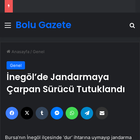
Bolu Gazete
Menü
A
Anasayfa
/
Genel
Genel
İnegöl’de Jandarmaya
Çarpan Sürücü Tutuklandı
Facebook
X
Tumblr
Messenger
WhatsApp
Telegram
Email'den paylaş
Bursa’nın İnegöl ilçesinde ‘dur’ ihtarına uymayıp jandarma