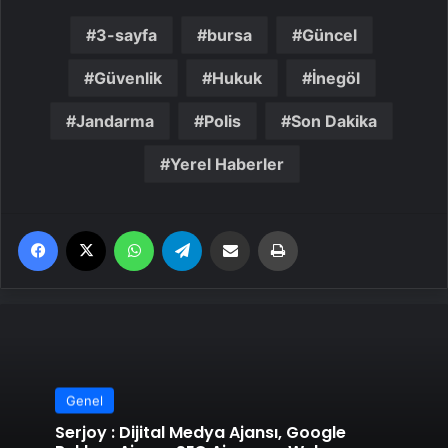
3-sayfa
bursa
Güncel
Güvenlik
Hukuk
İnegöl
Jandarma
Polis
Son Dakika
Yerel Haberler
Facebook
X
WhatsApp
Telegram
Email'den paylaş
Yaz
Genel
Serjoy : Dijital Medya Ajansı, Google