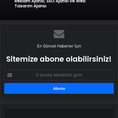
Reklam Ajansı, SEO Ajansı ve Web
Tasarım Ajansı
En Güncel Haberler İçin
Sitemize abone olabilirsiniz!
E-
posta
adresinizi
girin
Cumhurbaşkanlığı
Kabine