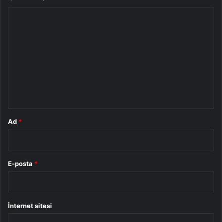
Y
o
r
u
m
*
Ad
*
E-posta
*
İnternet sitesi