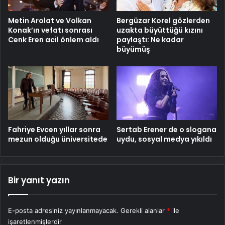
Metin Arolat ve Volkan
Bergüzar Korel gözlerden
Konak’ın vefatı sonrası
uzakta büyüttüğü kızını
Cenk Eren acil önlem aldı
paylaştı: Ne kadar
büyümüş
Fahriye Evcen yıllar sonra
Sertab Erener de o slogana
mezun olduğu üniversitede
uydu, sosyal medya yıkıldı
Bir yanıt yazın
E-posta adresiniz yayınlanmayacak.
Gerekli alanlar
*
ile
işaretlenmişlerdir