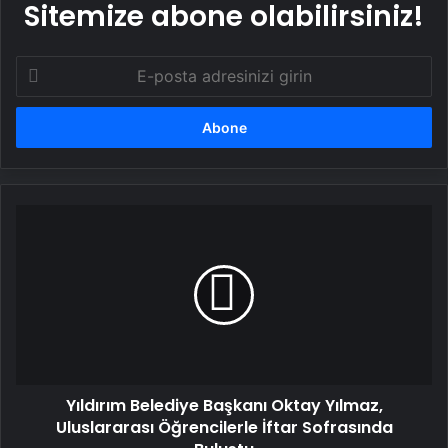
Sitemize abone olabilirsiniz!
E-
posta
adresinizi
girin
Yıldırım
Belediye
Başkanı
Oktay
Yılmaz,
Uluslararası
Öğrencilerle
İftar
Sofrasında
Yıldırım Belediye Başkanı Oktay Yılmaz,
Buluştu
Uluslararası Öğrencilerle İftar Sofrasında