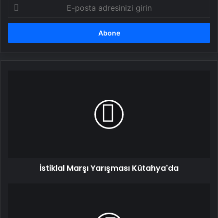
E-
posta
adresinizi
girin
İstiklal
Marşı
Yarışması
Kütahya'da
İstiklal Marşı Yarışması Kütahya'da
Bursa'da
Tarihi
Surların