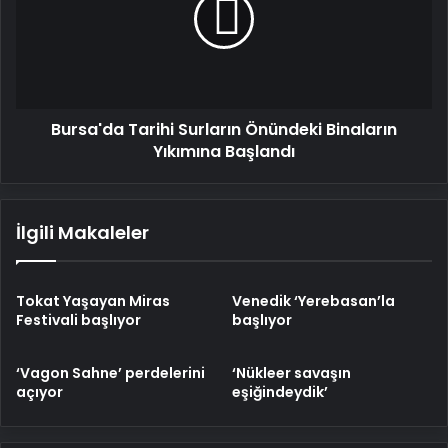
Önündeki
Binaların
Yıkımına
Başlandı
Bursa'da Tarihi Surların Önündeki Binaların
Yıkımına Başlandı
İlgili Makaleler
Tokat Yaşayan Miras
Venedik ‘Yerebasan’la
Festivali başlıyor
başlıyor
‘Vagon Sahne’ perdelerini
‘Nükleer savaşın
açıyor
eşiğindeydik’