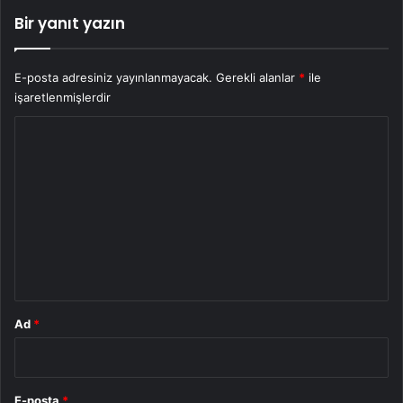
Bir yanıt yazın
E-posta adresiniz yayınlanmayacak.
Gerekli alanlar
*
ile
işaretlenmişlerdir
Y
o
r
u
m
*
Ad
*
E-posta
*