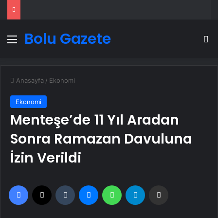
Bolu Gazete
Menü
A
Anasayfa
/
Ekonomi
Ekonomi
Menteşe’de 11 Yıl Aradan
Sonra Ramazan Davuluna
İzin Verildi
Facebook
X
Tumblr
Messenger
WhatsApp
Telegram
Email'den paylaş