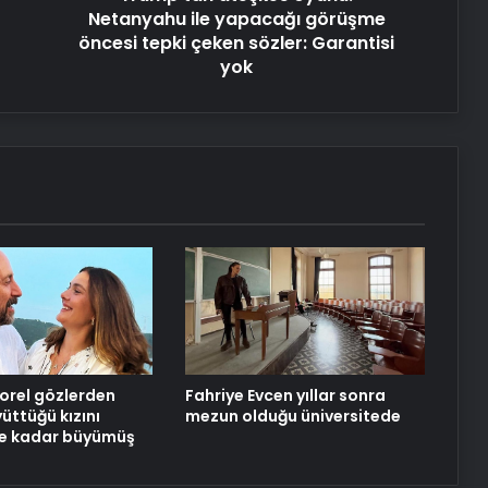
Dijital Taşımacılık Yazılımı
sözler:
Netanyahu ile yapacağı görüşme
Garantisi
öncesi tepki çeken sözler: Garantisi
yok
yok
Vira Assistance’tan Türkiye
Genelinde Güvenli Araç Taşıma ve
Yol Yardım Atağı
Datahost İle Güvenilir Sunucu
Hizmetleri
Yıllara meydan okuyor… Kim der 81
yaşında!
orel gözlerden
Fahriye Evcen yıllar sonra
üttüğü kızını
mezun olduğu üniversitede
Ne kadar büyümüş