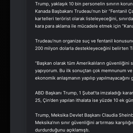
Trump, yaklaşık 10 bin personelin sınırın korunm
Kanada Başbakanı Trudeau’nun bir “Fentanil Ça
kartelleri terörist olarak listeleyeceğini, sını
kara para aklama ile mücadele etmek için “Kan
Trudeau’nun organize suç ve fentanil konusunda
200 milyon dolarla destekleyeceğini belirten T
“Başkan olarak tüm Amerikalıların güvenliğin
yapıyorum. Bu ilk sonuçtan çok memnunum ve cu
ekonomik anlaşmanın yapılıp yapılmayacağını g
ABD Başkanı Trump, 1 Şubat’ta imzaladığı kara
25, Çin’den yapılan ithalata ise yüzde 10 ek güm
Trump, Meksika Devlet Başkanı Claudia Sheinb
Meksika’nın sınır güvenliğini artırması karşılığ
durdurduğunu açıklamıştı.