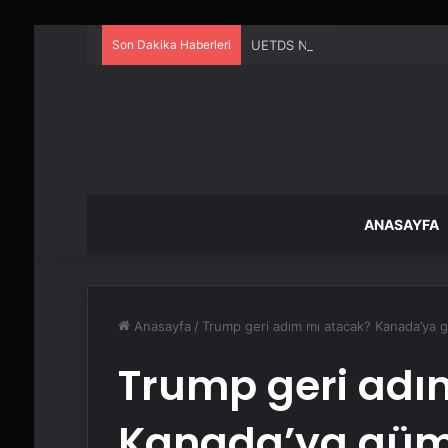
Son Dakika Haberleri
UETDS Nedir ? Uetds.com İle Akıll
ANASAYFA
Anasayfa
/
Trump geri adım mı atacak? Kanada’ya 
Trump geri adı
Kanada’ya gümr