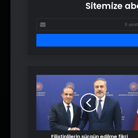
Sitemize abo
E-
posta
adresinizi
girin
Filistinlilerin
sürgün
edilme
fikri
beyhude
Filistinlilerin sürgün edilme fikri