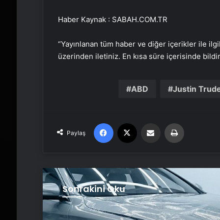
Haber Kaynak : SABAH.COM.TR
“Yayınlanan tüm haber ve diğer içerikler ile ilgil
üzerinden iletiniz. En kısa süre içerisinde bildi
ABD
Justin Trud
Facebook
X
Email'den paylaş
Yaz
Paylaş
Sonrakini Oku