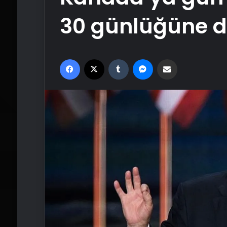
30 günlüğüne 
Facebook
X
Tumblr
Messenger
Email'den paylaş