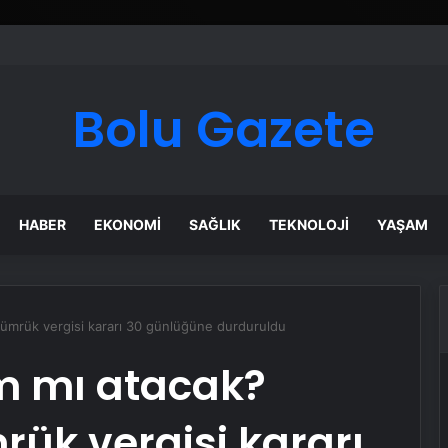
ı Dijital Taşımacılık Yazılımı
Bolu Gazete
HABER
EKONOMI
SAĞLIK
TEKNOLOJI
YAŞAM
gümrük vergisi kararı 30 günlüğüne durduruldu
m mı atacak?
ük vergisi kararı