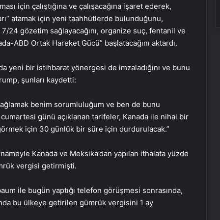
ası için çalıştığına ve çalışacağına işaret ederek,
rı” atamak için yeni taahhütlerde bulunduğunu,
rda 7/24 gözetim sağlayacağını, organize suç, fentanil ve
ada-ABD Ortak Hareket Gücü” başlatacağını aktardı.
 yeni bir istihbarat yönergesi de imzaladığını ve bunu
rump, şunları kaydetti:
i sağlamak benim sorumluluğum ve ben de bunu
martesi günü açıklanan tarifeler, Kanada ile nihai bir
örmek için 30 günlük bir süre için durdurulacak.”
rnameyle Kanada ve Meksika’dan yapılan ithalata yüzde
rük vergisi getirmişti.
Tülin Şahin, DSÖ’den davet aldı
aum ile bugün yaptığı telefon görüşmesi sonrasında,
ında bu ülkeye getirilen gümrük vergisini 1 ay
Bülent Şakrak yeni aşkını cümle